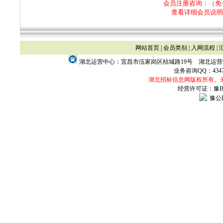
会员注册咨询：（免
查看详细会员说明
网站首页
|
会员类别
|
入网流程
|
湖北运营中心：宜昌市伍家岗区桔城路19号 湖北运
业务咨询QQ：
434
湖北招标信息网版权所有。
经营许可证：豫B2-
豫公网