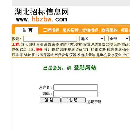
首 页
工程招标
|
服务招标
|
货物招标
|
政府采购
|
项目
搜索：
工程
:
绿化
园林
景观
装饰
装修
消防
弱电
智能
安防
系统集成
监控
公路
市政
净化
保温
土地
服务
:
设计
勘察
监理
规划
造价
审计
印刷
保险
检测
策划
物业
压器
泵
锅炉
图书
医疗器械
医疗设备
仪器
发电机
音响
起重机
饮水安全
护栏
用户名：
密码：
忘记密码