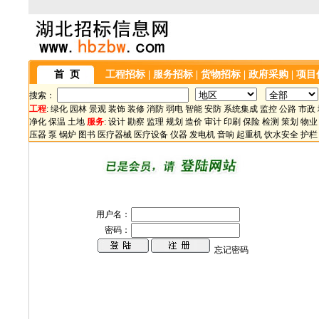
首 页
工程招标
|
服务招标
|
货物招标
|
政府采购
|
项目
搜索：
工程
:
绿化
园林
景观
装饰
装修
消防
弱电
智能
安防
系统集成
监控
公路
市政
净化
保温
土地
服务
:
设计
勘察
监理
规划
造价
审计
印刷
保险
检测
策划
物业
压器
泵
锅炉
图书
医疗器械
医疗设备
仪器
发电机
音响
起重机
饮水安全
护栏
用户名：
密码：
忘记密码