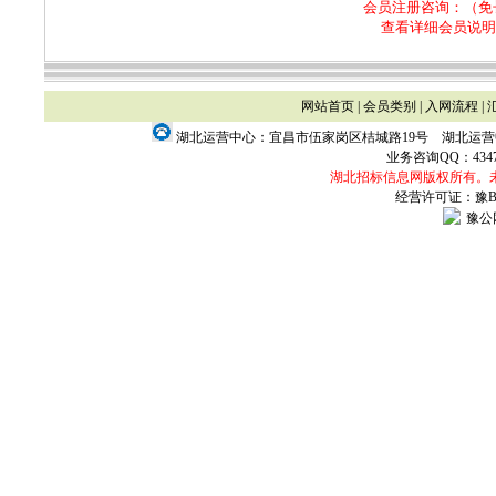
会员注册咨询：（免
查看详细会员说明
网站首页
|
会员类别
|
入网流程
|
湖北运营中心：宜昌市伍家岗区桔城路19号 湖北运
业务咨询QQ：
434
湖北招标信息网版权所有。
经营许可证：豫B2-
豫公网