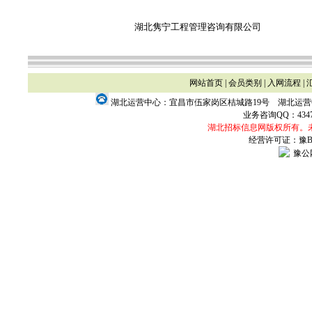
湖北隽宁工程管理咨询有限公司
网站首页
|
会员类别
|
入网流程
|
湖北运营中心：宜昌市伍家岗区桔城路19号 湖北运
业务咨询QQ：
434
湖北招标信息网版权所有。
经营许可证：豫B2-
豫公网