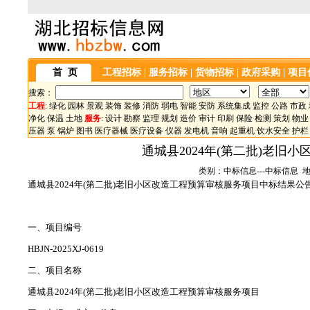
首 页
工程招标
|
服务招标
|
货物招标
|
政府采购
|
项目
搜索：
工程
:
绿化
园林
景观
装饰
装修
消防
弱电
智能
安防
系统集成
监控
公路
市政
净化
保温
土地
服务
:
设计
勘察
监理
规划
造价
审计
印刷
保险
检测
策划
物业
压器
泵
锅炉
图书
医疗器械
医疗设备
仪器
发电机
音响
起重机
饮水安全
护栏
通城县2024年(第二批)老
类别：中标信息---中标信息 地区
‌‌‌‌‌‌通城县2024年(第二批)老旧小区改造工程预算审核服务项目中标结果公
一、项目编号
HBJN-2025XJ-0619
二、项目名称
‌‌‌‌‌‌通城县2024年(第二批)老旧小区改造工程预算审核服务项目