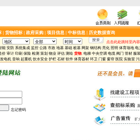
标
|
货物招标
|
政府采购
|
项目信息
|
中标信息
|
历史数据查询
点击此处跳转至内容
智能
安防
系统集成
监控
公路
市政
地基
基础
桩基
网架
钢结构
亮化
照明
体育场地
电
造价
审计
印刷
保险
检测
策划
物业
评估
测绘
货物
:
电梯
中央空调
电缆
阀门
管材
服
发电机
音响
起重机
饮水安全
护栏
石材
软件
体育器材
环卫
门窗
窗帘
医院
实验室
污
忘记密码