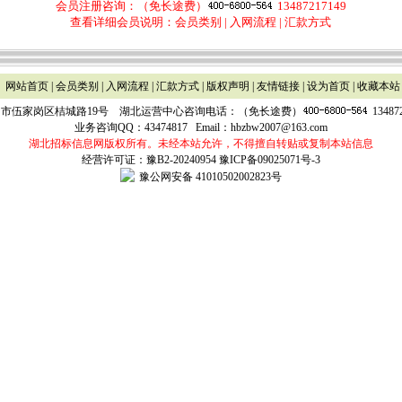
会员注册咨询：（免长途费）
13487217149
查看详细会员说明：
会员类别
|
入网流程
|
汇款方式
网站首页
|
会员类别
|
入网流程
|
汇款方式
| 版权声明 | 友情链接 |
设为首页
|
收藏本站
市伍家岗区桔城路19号 湖北运营中心咨询电话：（免长途费）
1348
业务咨询QQ：
43474817
Email：
hbzbw2007@163.com
湖北招标信息网版权所有。未经本站允许，不得擅自转贴或复制本站信息
经营许可证：豫B2-20240954
豫ICP备09025071号-3
豫公网安备 41010502002823号