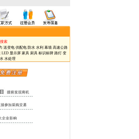
搜索
力
送变电
供配电
防水
水利
幕墙
高速公路
装
LED
显示屏
家具
厨具
标识标牌
路灯
变
水
水处理