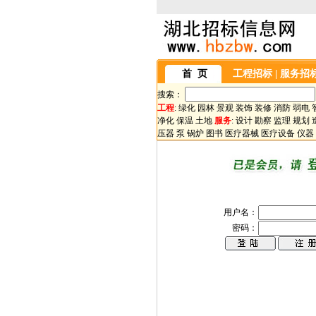
首 页
工程招标
|
服务招
搜索：
工程
:
绿化
园林
景观
装饰
装修
消防
弱电
净化
保温
土地
服务
:
设计
勘察
监理
规划
压器
泵
锅炉
图书
医疗器械
医疗设备
仪器
用户名：
密码：